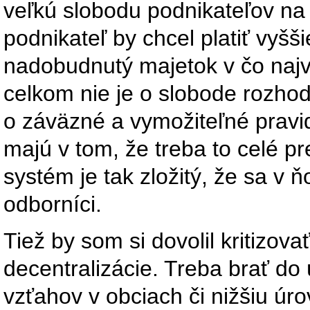
veľkú slobodu podnikateľov na
podnikateľ by chcel platiť vyš
nadobudnutý majetok v čo najv
celkom nie je o slobode rozhod
o záväzné a vymožiteľné pravi
majú v tom, že treba to celé p
systém je tak zložitý, že sa v
odborníci.
Tiež by som si dovolil kritizovať
decentralizácie. Treba brať d
vzťahov v obciach či nižšiu úr