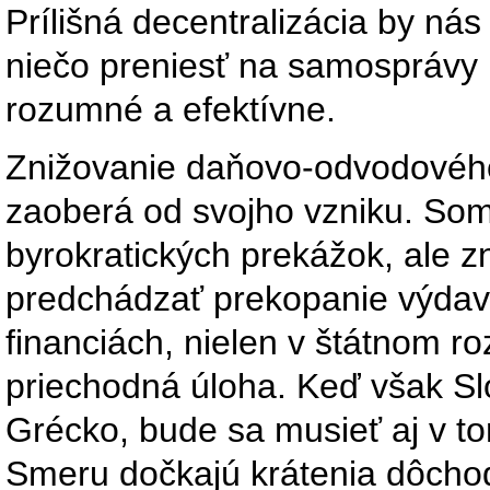
Prílišná decentralizácia by nás
niečo preniesť na samosprávy 
rozumné a efektívne.
Znižovanie daňovo-odvodového 
zaoberá od svojho vzniku. Som
byrokratických prekážok, ale z
predchádzať prekopanie výdavk
financiách, nielen v štátnom ro
priechodná úloha. Keď však S
Grécko, bude sa musieť aj v to
Smeru dočkajú krátenia dôchod