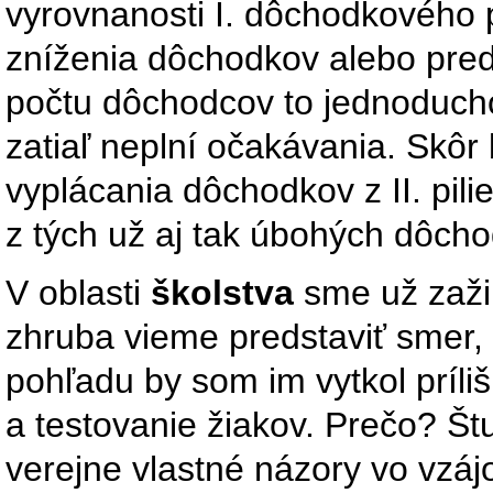
vyrovnanosti I. dôchodkového p
zníženia dôchodkov alebo pred
počtu dôchodcov to jednoducho 
zatiaľ neplní očakávania. Skôr 
vyplácania dôchodkov z II. pil
z tých už aj tak úbohých dôch
V oblasti
školstva
sme už zažil
zhruba vieme predstaviť smer
pohľadu by som im vytkol príli
a testovanie žiakov. Prečo? Št
verejne vlastné názory vo vzájo