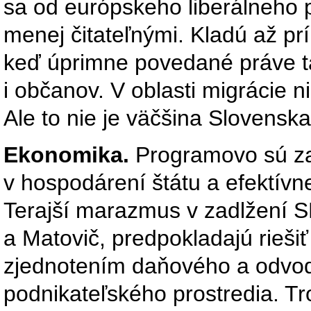
sa od európskeho liberálneho p
menej čitateľnými. Kladú až prí
keď úprimne povedané práve ta
i občanov. V oblasti migrácie n
Ale to nie je väčšina Slovens
Ekonomika.
Programovo sú z
v hospodárení štátu a efektívn
Terajší marazmus v zadlžení S
a Matovič, predpokladajú rieši
zjednotením daňového a odvo
podnikateľského prostredia. Tr