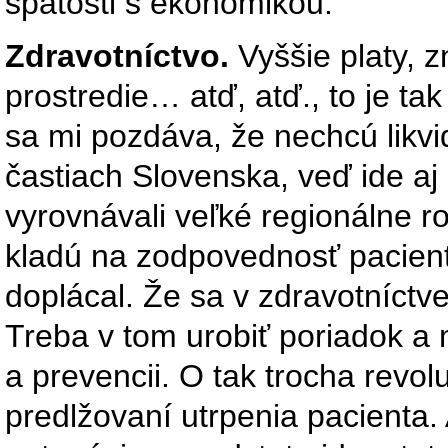
spätosti s ekonomikou.
Zdravotníctvo.
Vyššie platy, z
prostredie… atď, atď., to je t
sa mi pozdáva, že nechcú likvi
častiach Slovenska, veď ide aj
vyrovnávali veľké regionálne ro
kladú na zodpovednosť pacien
doplácal. Že sa v zdravotníctve 
Treba v tom urobiť poriadok a 
a prevencii. O tak trocha revo
predlžovaní utrpenia pacienta. 