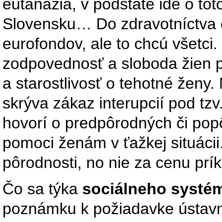
eutanázia, v podstate ide o to
Slovensku… Do zdravotníctva 
eurofondov, ale to chcú všetci
zodpovednosť a sloboda žien p
a starostlivosť o tehotné ženy.
skrýva zákaz interupcií pod t
hovorí o predpôrodných či pop
pomoci ženám v ťažkej situácii
pôrodnosti, no nie za cenu prík
Čo sa týka
sociálneho systé
poznámku k požiadavke ústavn