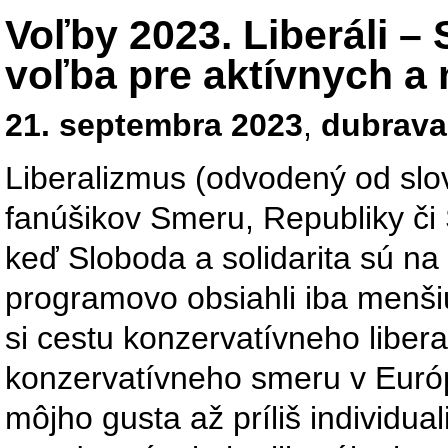
Voľby 2023. Liberáli – 
voľba pre aktívnych a
21. septembra 2023
,
dubrava
Liberalizmus (odvodený od slo
fanúšikov Smeru, Republiky či 
keď Sloboda a solidarita sú na 
programovo obsiahli iba menšiu 
si cestu konzervatívneho libera
konzervatívneho smeru v Euró
môjho gusta až príliš individual