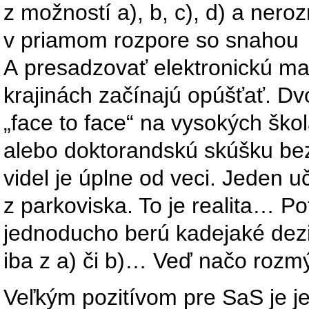
z možností a), b, c), d) a nero
v priamom rozpore so snahou
A presadzovať elektronickú mat
krajinách začínajú opúšťať. Dv
„face to face“ na vysokých ško
alebo doktorandskú skúšku bez
videl je úplne od veci. Jeden uč
z parkoviska. To je realita… Po
jednoducho berú kadejaké dezin
iba z a) či b)… Veď načo rozmý
Veľkým pozitívom pre SaS je j