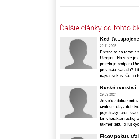
Ďalšie články od tohto b
Keď ťa „spojene
22.11.2025
Presne to sa teraz st
Ukrajinu. Na stole je
potrebuje podporu Ru
provinciu Kanada? Títo
najväčší kus. Čo na t
Ruské zverstvá –
29.09.2024
Je veľa zdokumentova
civilnom obyvateľstve
psychický teror, krád
len charakter ruskej a
takmer tabu, o ruskýc
Ficov pokus sfa