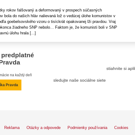
tky rokov falšovaný a deformovaný v prospech súčasných
v bola do našich hláv nalievaná lož o vedúcej úlohe komunistov v
dľa goebelsovského vzoru o tisíckrát opakovanej lži pravdou. Vraj
okonca žiadneho SNP nebolo… Faktom je, že komunisti boli v SNP
avnú úlohu hrala [...]
 predplatné
Pravda
stiahnite si ap
ormácie na každý deň
sledujte naše sociálne siete
íka Pravda
Reklama
Otázky a odpovede
Podmienky používania
Cookies