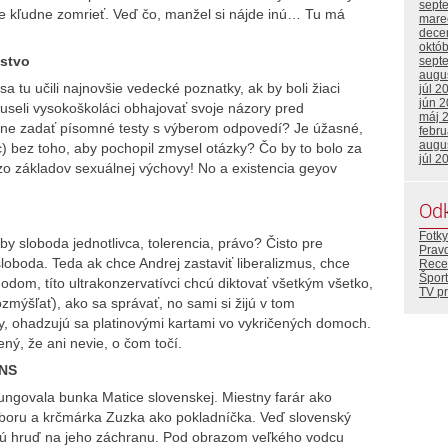
sept
kľudne zomrieť. Veď čo, manžel si nájde inú… Tu má
mare
dece
októ
lstvo
sept
augu
a tu učili najnovšie vedecké poznatky, ak by boli žiaci
júl 2
jún 
useli vysokoškoláci obhajovať svoje názory pred
máj 
rásne zadať písomné testy s výberom odpovedí? Je úžasné,
febr
augu
c) bez toho, aby pochopil zmysel otázky? Čo by to bolo za
júl 2
zo základov sexuálnej výchovy! No a existencia geyov
Od
Fotky
e by sloboda jednotlivca, tolerencia, právo? Čisto pre
Prav
sloboda. Teda ak chce Andrej zastaviť liberalizmus, chce
Rece
Šport
dom, títo ultrakonzervatívci chcú diktovať všetkým všetko,
TV p
ozmýšľať), ako sa správať, no sami si žijú v tom
ky, ohadzujú sa platinovými kartami vo vykričených domoch.
ený, že ani nevie, o čom točí.
SNS
fungovala bunka Matice slovenskej. Miestny farár ako
ýboru a krčmárka Zuzka ako pokladníčka. Veď slovenský
tnú hruď na jeho záchranu. Pod obrazom veľkého vodcu