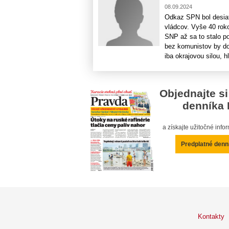
08.09.2024
Odkaz SPN bol desia
vládcov. Vyše 40 roko
SNP až sa to stalo po
bez komunistov by d
iba okrajovou silou, hl
Objednajte si
denníka 
a získajte užitočné inf
Predplatné denn
Kontakty