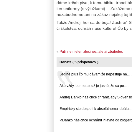
dáme krčah piva, k tomu bibliu, trhací
len uniformy (s výložkami)… Zakážeme d
nezabudneme ani na zákaz nejakej tej lit
Takže Andrej, hor sa do boja! Zachráň S
či školstva, ochráň našu kultúru! Čo by 
«
Putin je nielen zločinec, ale aj zbabelec
Debata ( 5 príspevkov )
Jedine plus čo mu dávam že nepestuje na... ..
Ako vždy. Len teraz už je jasné, že sa po... ...
Andrej Danko nas chce chranit, aby Slovensko.
Empiricky ste dospeli k absolútnemu ideálu... .
P.Danko nás chce ochrániť hlavne od blogerov 