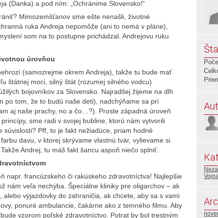
eja (Danka) a pod ním: „Ochránime Slovensko!“
rániť? Mimozemšťanov sme ešte nenašli, životné
 ochranná ruka Andreja nepomôže (ani to nemá v pláne),
amyslení som na to postupne prichádzal. Andrejovu ruku
Šta
životnou úrovňou
Poče
Celk
nehrozí (samozrejme okrem Andreja), takže tu bude mať
Prie
 štátnej moci, silný štát (rozumej silného vodcu)
úžilých bojovníkov za Slovensko. Najradšej žijeme na dlh
am po tom, že to budú naše deti), nadchýňame sa pri
Aut
tam aj naše prachy, no a čo…?). Proste západná úroveň
ncípy, sme radi v svojej bubline, ktorú nám vytvorili
 súvislosti? Pff, to je fakt nežiadúce, priam hodné
arbu davu, v ktorej skrývame vlastnú tvár, vylievame si
Takže Andrej, tu máš fakt šancu aspoň niečo splniť.
Kat
dravotníctvom
Neza
eň napr. francúzskeho či rakúskeho zdravotníctva! Najlepšie
Vojna
 už nám veľa nechýba. Špeciálne kliniky pre oligarchov – ak
, alebo výjazdovky do zahraničia, ak chcete, aby sa s vami
Arc
ovy, ponuré ambulancie, čakárne ako z temného filmu. Aby
nove
 bude vzorom poľské zdravotníctvo. Potrat by bol trestným