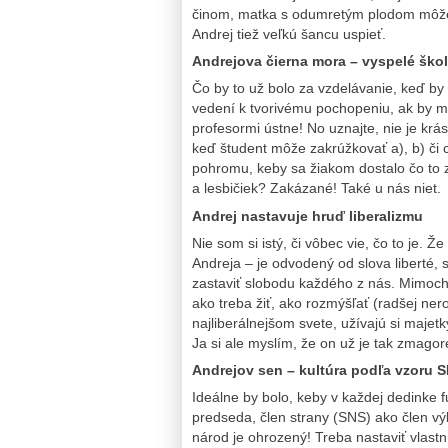
činom, matka s odumretým plodom môže 
Andrej tiež veľkú šancu uspieť.
Andrejova čierna mora – vyspelé ško
Čo by to už bolo za vzdelávanie, keď by s
vedení k tvorivému pochopeniu, ak by m
profesormi ústne! No uznajte, nie je k
keď študent môže zakrúžkovať a), b) či 
pohromu, keby sa žiakom dostalo čo to 
a lesbičiek? Zakázané! Také u nás niet.
Andrej nastavuje hruď liberalizmu
Nie som si istý, či vôbec vie, čo to je. Ž
Andreja – je odvodený od slova liberté, 
zastaviť slobodu každého z nás. Mimocho
ako treba žiť, ako rozmýšľať (radšej ner
najliberálnejšom svete, užívajú si majet
Ja si ale myslím, že on už je tak zmagor
Andrejov sen – kultúra podľa vzoru 
Ideálne by bolo, keby v každej dedinke 
predseda, člen strany (SNS) ako člen v
národ je ohrozený! Treba nastaviť vlas