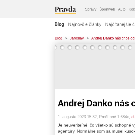
Správy
Športweb
Auto
Kok
Blog
Najnovšie články
Najčítanejšie č
Blog
>
Jaroslav
>
Andrej Danko nás chce och
Andrej Danko nás c
1. augusta 2023 15:32
, Prečítané 1 684x,
d
Je neuveriteľné, čo všetko sú schopné v
agentúry. Normálne som sa musel kúsok v