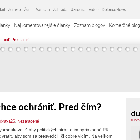
tail
Zdravie
Žena
Varecha
Záhrada
Užitočná
Video
DefenceNews
lánky
Najkomentovanejšie články
Zoznam blogov
Komerčné blog
rániť. Pred čím?
hce ochrániť. Pred čím?
du
dubra
ubrava26
,
Nezaradené
yprodukovať štáby politických strán a im spriaznené PR
rátiť, aby som sa presvedčil, či dobre vidím. Na veľkom