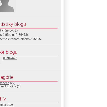
tistiky blogu
t článkov: 27
ová čítanosť: 86473x
merná čítanosť článkov: 3203x
or blogu
dubrava26
egórie
radené
(27)
 na Ukrajine
(1)
hív
mber 2025