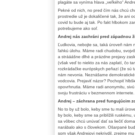
plagáte sa vyníma hlava „veľkého“ Andr
Pekné od nich, no pred čím nás chcú ch
prostredie už je dokaličené tak, že ani
covid tu bude aj tak. Po fakt hlbokom z
potrebujeme ako soľ.
Andrej nás zachráni pred západnou 
Ľudkovia, nebojte sa, taká úroveň nám 
ľahkú úlohu. Máme radi chudobu, svojvôľu
a strááášne dlhé a prázdne prejavy zasl
(však veď to niekto za nás zaplatí, čo t
rozkrádačke európskych peňazí (že sú 
nám nevonia. Neznášame demokratické pri
vodcovia. Prejaviť názor? Pochopiť hlbšie
opovrhnutia. Máme radi anonymitu, sivú f
svoju frustráciu v bezmennom internete. 
Andrej – záchrana pred fungujúcim z
No to by už bolo, keby sme tu mali úrov
by bolo, keby sme sa priblížili ruskému,
sa vôbec chcú unúvať dať sa liečiť doma
narábalo ako s človekom. Ošarpané bud
som však Andrejovi nekrivdil, zrejme mu