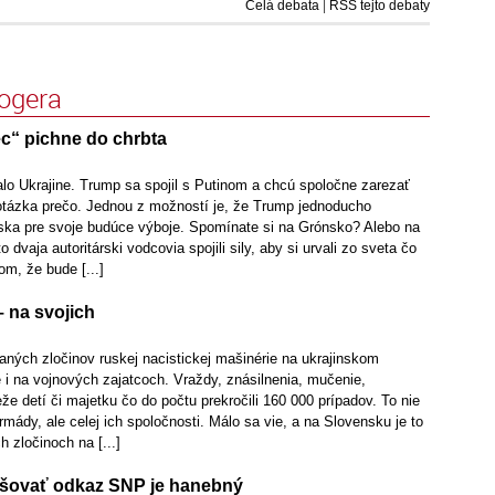
Celá debata
|
RSS tejto debaty
logera
c“ pichne do chrbta
alo Ukrajine. Trump sa spojil s Putinom a chcú spoločne zarezať
 otázka prečo. Jednou z možností je, že Trump jednoducho
ska pre svoje budúce výboje. Spomínate si na Grónsko? Alebo na
 dvaja autoritárski vodcovia spojili sily, aby si urvali zo sveta čo
om, že bude [...]
 na svojich
ných zločinov ruskej nacistickej mašinérie na ukrajinskom
 i na vojnových zajatcoch. Vraždy, znásilnenia, mučenie,
eže detí či majetku čo do počtu prekročili 160 000 prípadov. To nie
rmády, ale celej ich spoločnosti. Málo sa vie, a na Slovensku je to
h zločinoch na [...]
lšovať odkaz SNP je hanebný