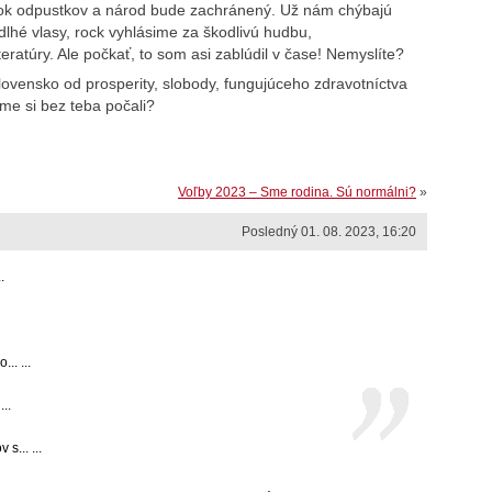
 blok odpustkov a národ bude zachránený. Už nám chýbajú
lhé vlasy, rock vyhlásime za škodlivú hudbu,
eratúry. Ale počkať, to som asi zablúdil v čase! Nemyslíte?
lovensko od prosperity, slobody, fungujúceho zdravotníctva
sme si bez teba počali?
Voľby 2023 – Sme rodina. Sú normálni?
»
Posledný 01. 08. 2023, 16:20
.
.. ...
..
s... ...