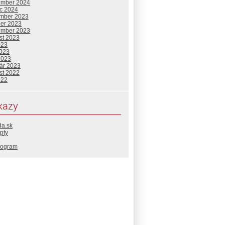
ember 2024
c 2024
mber 2023
ber 2023
ember 2023
st 2023
023
2023
2023
uár 2023
st 2022
022
kazy
da.sk
pty
rogram